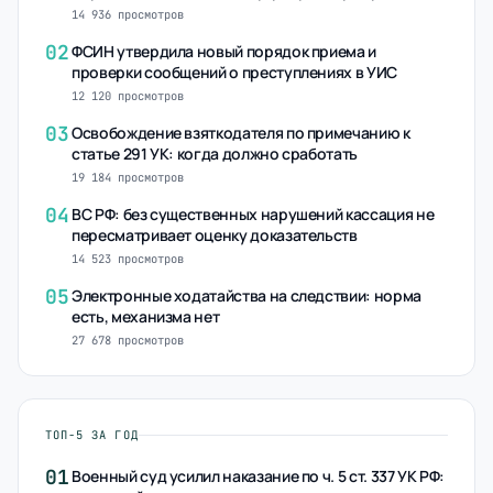
14 936 просмотров
02
ФСИН утвердила новый порядок приема и
проверки сообщений о преступлениях в УИС
12 120 просмотров
03
Освобождение взяткодателя по примечанию к
статье 291 УК: когда должно сработать
19 184 просмотров
04
ВС РФ: без существенных нарушений кассация не
пересматривает оценку доказательств
14 523 просмотров
05
Электронные ходатайства на следствии: норма
есть, механизма нет
27 678 просмотров
ТОП-5 ЗА ГОД
01
Военный суд усилил наказание по ч. 5 ст. 337 УК РФ: